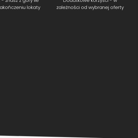
 - znasz z góry ile
Dodatkowe korzyści - w
zakończeniu lokaty
zależności od wybranej oferty