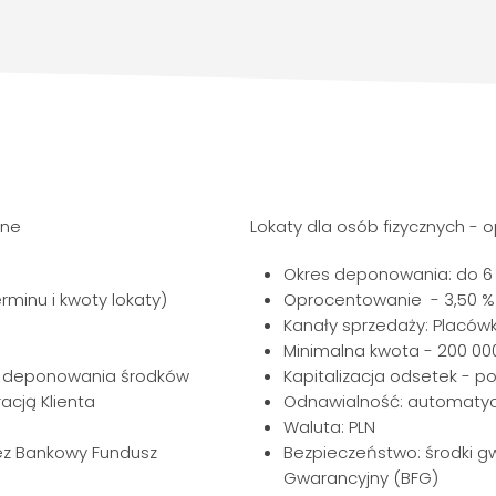
nne
Lokaty dla osób fizycznych - 
Okres deponowania: do 6
minu i kwoty lokaty)
Oprocentowanie - 3,50 %
Kanały sprzedaży: Placówk
Minimalna kwota - 200 000
su deponowania środków
Kapitalizacja odsetek - 
acją Klienta
Odnawialność: automatycz
Waluta: PLN
ez Bankowy Fundusz
Bezpieczeństwo: środki 
Gwarancyjny (BFG)