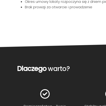
Okres umowy lokaty rozpoczyna się z dniem pi
Brak prowizji za otwarcie i prowadzenie
Dlaczego
warto?