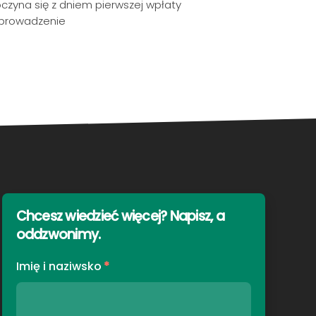
czyna się z dniem pierwszej wpłaty
i prowadzenie
Chcesz wiedzieć więcej? Napisz, a
oddzwonimy
.
Imię i naziwsko
*