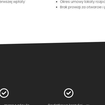
erwszej wpłaty
Okres umowy lokaty rozpo
Brak prowizji za otwarcie 