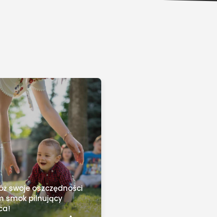
ż swoje oszczędności
m smok pilnujący
ca!