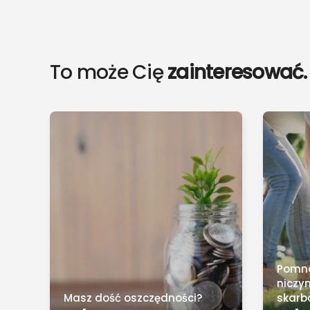
To może Cię
zainteresować.
Pomnó
niczy
Masz dość oszczędności?
skarb