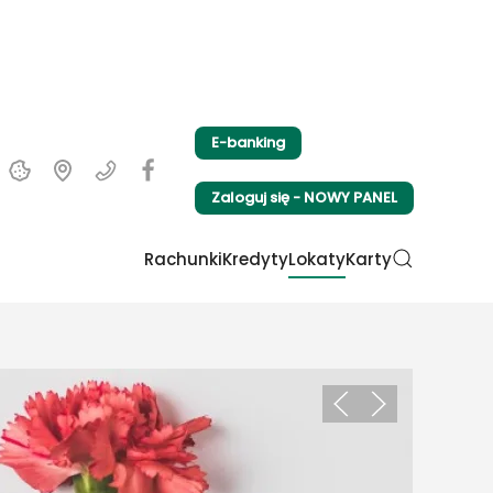
E-banking
Zaloguj się - NOWY PANEL
Rachunki
Kredyty
Lokaty
Karty