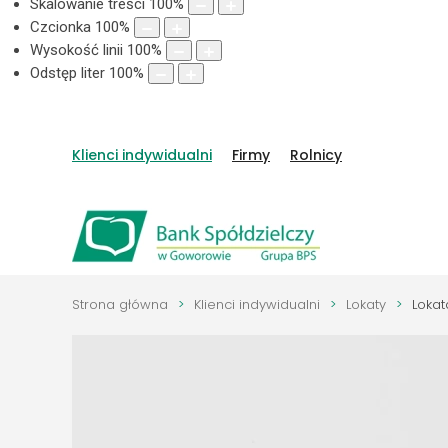
Skalowanie treści
100
%
Czcionka
100
%
Wysokość linii
100
%
Odstęp liter
100
%
Klienci indywidualni
Firmy
Rolnicy
Strona główna
Klienci indywidualni
Lokaty
Loka