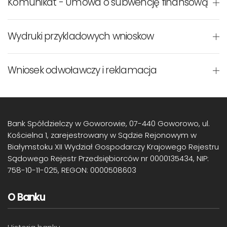
Komunikat - Umowa o subwencję finansową
Wydruki przykladowych wnioskow
Wniosek odwoławczy i reklamacja
Bank Spółdzielczy w Goworowie, 07-440 Goworowo, ul.
Kościelna 1, zarejestrowany w Sądzie Rejonowym w
Białymstoku XII Wydział Gospodarczy Krajowego Rejestru
Sądowego Rejestr Przedsiębiorców nr 0000135434, NIP:
758-10-11-025, REGON: 0000508603
O Banku