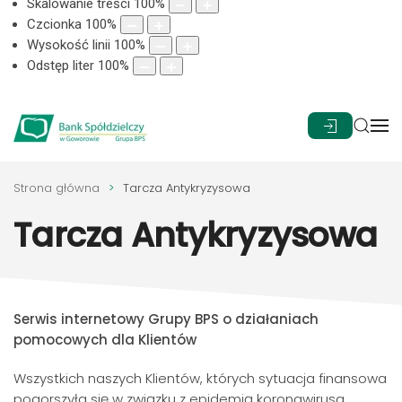
Skalowanie treści
100
%
Czcionka
100
%
Wysokość linii
100
%
Odstęp liter
100
%
Strona główna
Tarcza Antykryzysowa
Tarcza Antykryzysowa
Serwis internetowy Grupy BPS o działaniach
pomocowych dla Klientów
Wszystkich naszych Klientów, których sytuacja finansowa
pogorszyła się w związku z epidemią koronawirusa