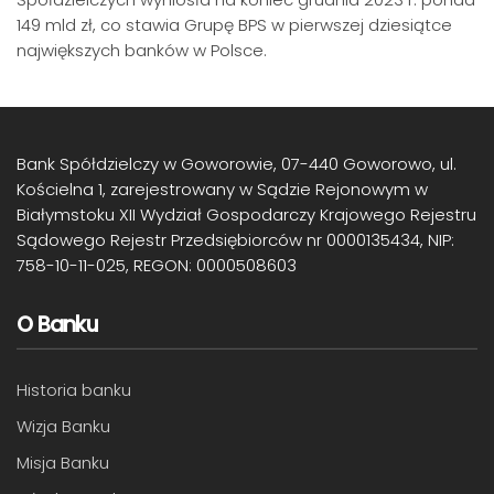
149 mld zł, co stawia Grupę BPS w pierwszej dziesiątce
największych banków w Polsce.
Bank Spółdzielczy w Goworowie, 07-440 Goworowo, ul.
Kościelna 1, zarejestrowany w Sądzie Rejonowym w
Białymstoku XII Wydział Gospodarczy Krajowego Rejestru
Sądowego Rejestr Przedsiębiorców nr 0000135434, NIP:
758-10-11-025, REGON: 0000508603
O Banku
Historia banku
Wizja Banku
Misja Banku