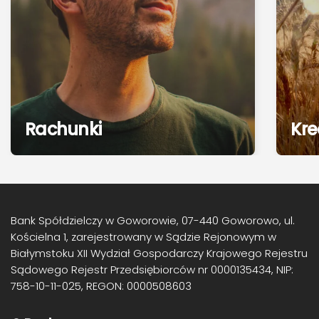
Rachunki
Kre
Bank Spółdzielczy w Goworowie, 07-440 Goworowo, ul.
Kościelna 1, zarejestrowany w Sądzie Rejonowym w
Białymstoku XII Wydział Gospodarczy Krajowego Rejestru
Sądowego Rejestr Przedsiębiorców nr 0000135434, NIP:
758-10-11-025, REGON: 0000508603