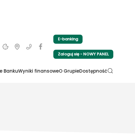
E-banking
Zaloguj się - NOWY PANEL
e Banku
Wyniki finansowe
O Grupie
Dostępność