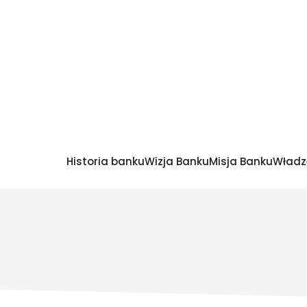
Historia banku
Wizja Banku
Misja Banku
Władz