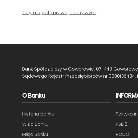
Taryfa opłat i prowizji bankowych
Bank Spółdzielczy w Goworowie, 07-440 Goworowo, 
Sądowego Rejestr Przedsiębiorców nr 0000135434, 
O Banku
INFORM
Historia banku
Polityka 
Wizja Banku
PSD2
Misja Banku
RODO