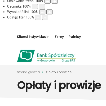
Skalowanie treści
100
%
Czcionka
100
%
Wysokość linii
100
%
Odstęp liter
100
%
Klienci indywidualni
Firmy
Rolnicy
Strona główna
Opłaty i prowizje
Opłaty i prowizje