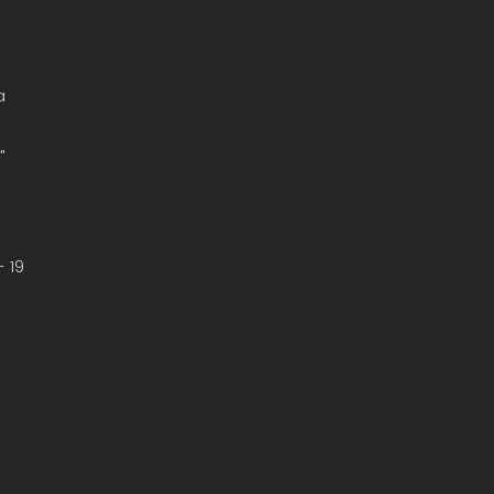
a
"
 19